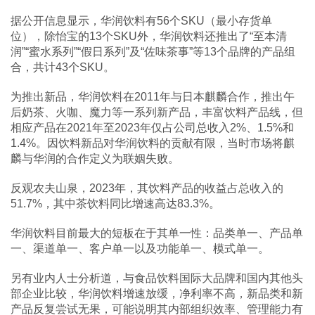
据公开信息显示，华润饮料有56个SKU（最小存货单
位），除怡宝的13个SKU外，华润饮料还推出了“至本清
润”“蜜水系列”“假日系列”及“佐味茶事”等13个品牌的产品组
合，共计43个SKU。
为推出新品，华润饮料在2011年与日本麒麟合作，推出午
后奶茶、火咖、魔力等一系列新产品，丰富饮料产品线，但
相应产品在2021年至2023年仅占公司总收入2%、1.5%和
1.4%。因饮料新品对华润饮料的贡献有限，当时市场将麒
麟与华润的合作定义为联姻失败。
反观农夫山泉，2023年，其饮料产品的收益占总收入的
51.7%，其中茶饮料同比增速高达83.3%。
华润饮料目前最大的短板在于其单一性：品类单一、产品单
一、渠道单一、客户单一以及功能单一、模式单一。
另有业内人士分析道，与食品饮料国际大品牌和国内其他头
部企业比较，华润饮料增速放缓，净利率不高，新品类和新
产品反复尝试无果，可能说明其内部组织效率、管理能力有