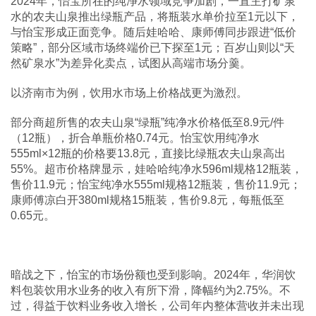
2024年，怡宝所在的纯净水领域竞争加剧，一直主打矿泉
水的农夫山泉推出绿瓶产品，将瓶装水单价拉至1元以下，
与怡宝形成正面竞争。随后娃哈哈、康师傅同步跟进“低价
策略”，部分区域市场终端价已下探至1元；百岁山则以“天
然矿泉水”为差异化卖点，试图从高端市场分羹。
以济南市为例，饮用水市场上价格战更为激烈。
部分商超所售的农夫山泉“绿瓶”纯净水价格低至8.9元/件
（12瓶），折合单瓶价格0.74元。怡宝饮用纯净水
555ml×12瓶的价格要13.8元，直接比绿瓶农夫山泉高出
55%。超市价格牌显示，娃哈哈纯净水596ml规格12瓶装，
售价11.9元；怡宝纯净水555ml规格12瓶装，售价11.9元；
康师傅凉白开380ml规格15瓶装，售价9.8元，每瓶低至
0.65元。
暗战之下，怡宝的市场份额也受到影响。2024年，华润饮
料包装饮用水业务的收入有所下滑，降幅约为2.75%。不
过，得益于饮料业务收入增长，公司年内整体营收并未出现