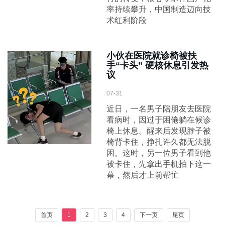
率持续攀升，中国制造迈向技
术红利阶段
小伙在医院就诊椅被扶
手“卡头” 硬核休息引发热
议
07-31
近日，一名男子陪朋友去医院
看病时，因过于困倦躺在候诊
椅上休息。醒来后发现脖子被
椅背卡住，挣扎许久都无法脱
困。这时，另一位男子看到他
被卡住，先拿出手机拍下这一
幕，然后才上前帮忙
首页
1
2
3
4
下一页
尾页