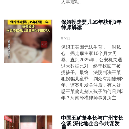
人事震动。
保姆拐走婴儿35年获刑3年
律师解读
07-31
保姆王某因无法生育，一时私
心，拐走雇主家10个月大男
婴。直到2025年，公安机关通
过大数据比对，终于找回了被
拐孩子。最终，法院判决王某
犯拐骗儿童罪，判处有期徒刑3
年。该案引发关注后，有人疑
惑王某偷走别人孩子为何只判3
年？河南泽槿律师事务所主...
中国五矿董事长与广州市长
会谈 深化地企合作共谋发