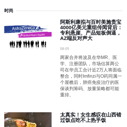
时尚
阿斯利康拟与百时美施贵宝
4000亿美元重组传闻背后：
专利悬崖、产品短板倒逼，
AZ端反对声大
08-05
两家合并将波及在华MR、医
学、注册团队，市场估算两公
司在华员工合计近2万人将面临
整合，同时Imfinzi与O药同属一
个屋檐后，肺癌免疫治疗的医
保谈判筹码、放量策略都可能
重排。
太真实！女生感叹在山西错
过饭点吃不上热乎饭