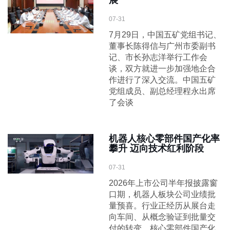
展
07-31
7月29日，中国五矿党组书记、
董事长陈得信与广州市委副书
记、市长孙志洋举行工作会
谈，双方就进一步加强地企合
作进行了深入交流。中国五矿
党组成员、副总经理程永出席
了会谈
机器人核心零部件国产化率
攀升 迈向技术红利阶段
07-31
2026年上市公司半年报披露窗
口期，机器人板块公司业绩批
量预喜。行业正经历从展台走
向车间、从概念验证到批量交
付的转变，核心零部件国产化