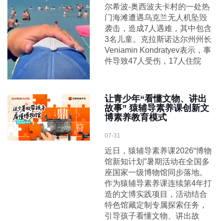
尔希波-奥西波夫卡村的一处热
门海滩遭遇乌克兰无人机坠毁
袭击，造成7人遇难，其中包含
3名儿童。克拉斯诺达尔州州长
Veniamin Kondratyev表示，事
件导致47人受伤，17人住院
让青少年“看懂文物、讲出
故事” 猿辅导素养课创新文
博素养教育模式
07-31
近日，猿辅导素养课2026“博物
馆新知计划”暑期活动在全国多
座国家一级博物馆同步落地。
作为猿辅导素养课连续第4年打
造的文博实践项目，活动结合
特色馆藏定制专属探索任务，
引导孩子看懂文物、讲出故