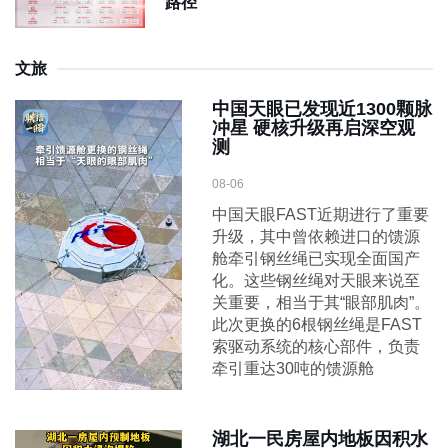
路径
文旅
中国天眼已发现近1300颗脉
冲星 硬核升级再启深空观
测
08-06
中国天眼FAST近期进行了重要
升级，其中曾依赖进口的馈源
舱牵引钢丝绳已实现全面国产
化。这些钢丝绳对天眼来说至
关重要，相当于其“眼部肌肉”。
此次更换的6根钢丝绳是FAST
索驱动系统的核心部件，负责
牵引重达30吨的馈源舱
湖北一民房屋内地板因积水