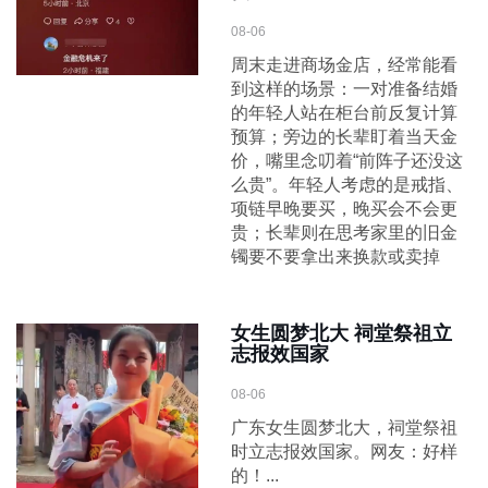
08-06
周末走进商场金店，经常能看
到这样的场景：一对准备结婚
的年轻人站在柜台前反复计算
预算；旁边的长辈盯着当天金
价，嘴里念叨着“前阵子还没这
么贵”。年轻人考虑的是戒指、
项链早晚要买，晚买会不会更
贵；长辈则在思考家里的旧金
镯要不要拿出来换款或卖掉
女生圆梦北大 祠堂祭祖立
志报效国家
08-06
广东女生圆梦北大，祠堂祭祖
时立志报效国家。网友：好样
的！...