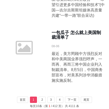
望引进更多中国经验和技术”(中
国—吉尔吉斯斯坦媒体高质量
共建“一带一路”联合采访)
一包瓜子 怎么就上美国制
裁清单了
08-06
最近，美方罔顾中方强烈反对
和中美两国业界强烈呼声，一
而再、再而三将中国企业列入
制裁清单。8月5日，中国商务
部宣布，对美系列涉华消极措
施实施反制。
首页
1
2
3
4
下一页
尾页
每页10条（第
1
/ 412 页） 共 4111 条