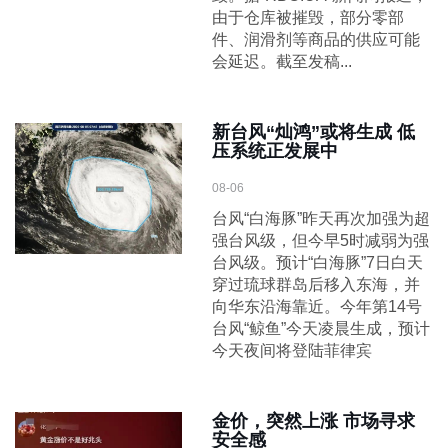
由于仓库被摧毁，部分零部
件、润滑剂等商品的供应可能
会延迟。截至发稿...
新台风“灿鸿”或将生成 低
压系统正发展中
08-06
台风“白海豚”昨天再次加强为超
强台风级，但今早5时减弱为强
台风级。预计“白海豚”7日白天
穿过琉球群岛后移入东海，并
向华东沿海靠近。今年第14号
台风“鲸鱼”今天凌晨生成，预计
今天夜间将登陆菲律宾
金价，突然上涨 市场寻求
安全感