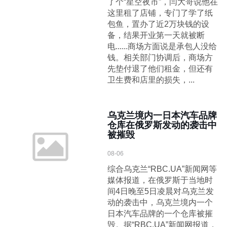
了个“星空夜市”，闫大哥说他在
这里租了店铺，专门了学了纸
包鱼，置办了近2万块钱的设
备，结果开业第一天就被断
电......商场方面说是承包人没给
钱。相关部门协调后，商场方
先垫付退了他们租金，但还有
卫生费和店里的损失，...
乌克兰境内一日本汽车品牌
仓库在俄罗斯发动的袭击中
被摧毁
08-06
综合乌克兰“RBC.UA”新闻网等
媒体报道，在俄罗斯于当地时
间4日晚至5日凌晨对乌克兰发
动的袭击中，乌克兰境内一个
日本汽车品牌的一个仓库被摧
毁。据“RBC.UA”新闻网报道，