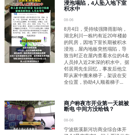
浸泡塌陷，4人坠入地下室
积水中
08-06
8月4日，受持续强降雨影响，
湖北利川一栋约有近20年楼龄
的民房，因地下室长期被积水
浸泡，屋内地板突然塌陷，导
致当时正在屋内查看水位的4名
人员掉入近2米深的积水中。据
邻居周先生回忆，事发后他立
即从家中搬来梯子，架设在安
全位置，协助4人顺着梯子...
商户称夜市开业第一天就被
断电 中间方没给钱？
08-06
宁波慈溪新河坊商业综合体开