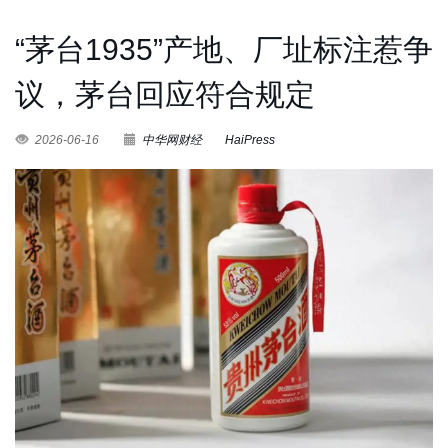
“茅台1935”产地、厂址标注惹争
议，茅台回应符合规定
2026-06-16
中华网财经
HaiPress