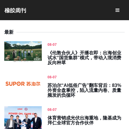
最新
08-07
《伦敦合伙人》开播在即：出海创业
试水“国货集群”模式，带动入境消费
反向种草
08-07
苏泊尔“AI低俗广告”翻车背后：83%
外资全盘掌控，陷入流量内卷、质量
频发的负循环
08-07
体育营销成光伏出海重地，隆基成为
拜仁全球官方合作伙伴