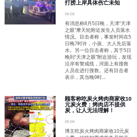
打捞上岸具体伤亡未知
08-06
有消息称8月5日晚，天津“天津
之眼”摩天轮附近发生人员落水
情况。目击者称，事发时间在5
日晚7时许，小孩、大人先后落
水。另一位目击者称，其于5日
晚到“天津之眼”附近游玩，发现
沿岸有警戒线，河面上有搜救
人员在进行搜救。还有目击者
表示，其当晚9时...
顾客称吃炭火烤肉商家收10
元炭火费：烤肉店不提供
炭，让人无法理解！
08-06
博主吃炭火烤肉商家收10元炭