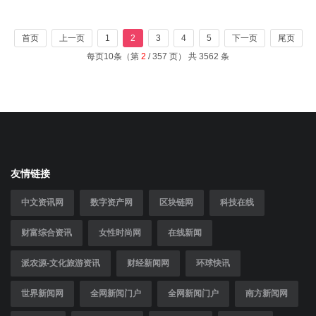
首页
上一页
1
2
3
4
5
下一页
尾页
每页10条（第
2
/ 357 页） 共 3562 条
友情链接
中文资讯网
数字资产网
区块链网
科技在线
财富综合资讯
女性时尚网
在线新闻
派农源-文化旅游资讯
财经新闻网
环球快讯
世界新闻网
全网新闻门户
全网新闻门户
南方新闻网