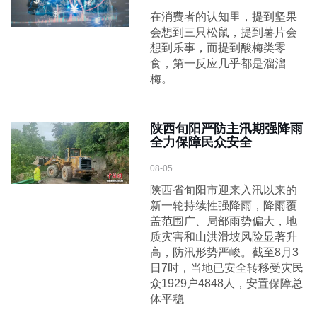
在消费者的认知里，提到坚果
会想到三只松鼠，提到薯片会
想到乐事，而提到酸梅类零
食，第一反应几乎都是溜溜
梅。
陕西旬阳严防主汛期强降雨
全力保障民众安全
08-05
陕西省旬阳市迎来入汛以来的
新一轮持续性强降雨，降雨覆
盖范围广、局部雨势偏大，地
质灾害和山洪滑坡风险显著升
高，防汛形势严峻。截至8月3
日7时，当地已安全转移受灾民
众1929户4848人，安置保障总
体平稳