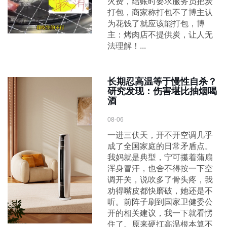
火费，结账时要求服务员把炭
打包，商家称打包不了博主认
为花钱了就应该能打包，博
主：烤肉店不提供炭，让人无
法理解！...
长期忍高温等于慢性自杀？
研究发现：伤害堪比抽烟喝
酒
08-06
一进三伏天，开不开空调几乎
成了全国家庭的日常矛盾点。
我妈就是典型，宁可攥着蒲扇
浑身冒汗，也舍不得按一下空
调开关，说吹多了骨头疼，我
劝得嘴皮都快磨破，她还是不
听。前阵子刷到国家卫健委公
开的相关建议，我一下就看愣
住了。原来硬扛高温根本算不