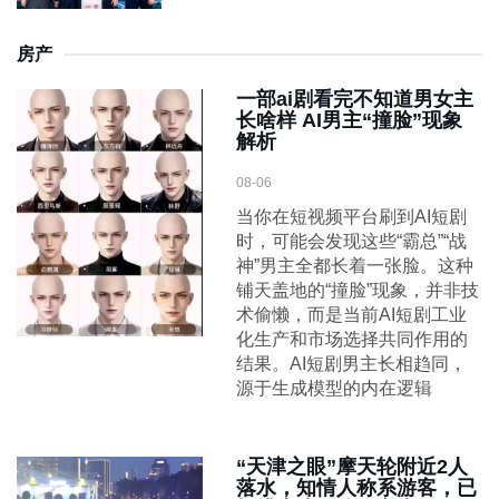
房产
一部ai剧看完不知道男女主
长啥样 AI男主“撞脸”现象
解析
08-06
当你在短视频平台刷到AI短剧
时，可能会发现这些“霸总”“战
神”男主全都长着一张脸。这种
铺天盖地的“撞脸”现象，并非技
术偷懒，而是当前AI短剧工业
化生产和市场选择共同作用的
结果。AI短剧男主长相趋同，
源于生成模型的内在逻辑
“天津之眼”摩天轮附近2人
落水，知情人称系游客，已