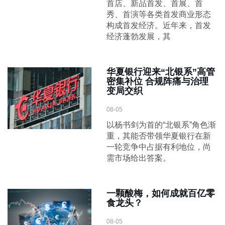
首店、新品首发、首展、首
秀、首演等各类首发商业形态
构成首发经济。近年来，首发
经济蓬勃发展，其
华夏银行迎来“北银系”高管
密集补位 合规阵痛与治理
变局交织
08-05
以杨书剑为首的“北银系”角色渐
重，其能否带领华夏银行在新
一轮竞争中占据有利地位，尚
需市场给出答案。
一颗酸梅，如何成就百亿零
食龙头？
08-05