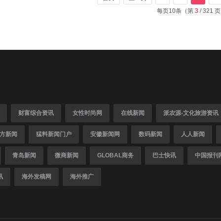
每页10条（第
3
/ 321 
财富综合资讯
女性时尚网
在线新闻
派农源-文化旅游资讯
方新闻
猛料新闻门户
安徽新闻网
数码新闻
人人新闻
青岛新闻
微商新闻
GLOBAL商务
巴士快讯
中国报刊
讯
海外发稿网
海外推广