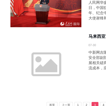
人民网华盛
日，中国
年、纪念
大使谢锋
马来西亚
07-30
中新网吉隆
安全部副
展相关磋
流成本，
首页
上一页
1
2
3
4