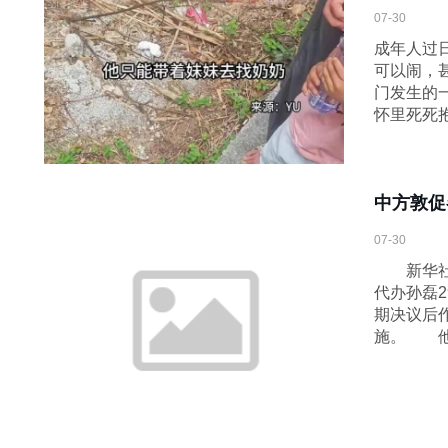
07-30
成年人过
可以闹，
门发生的
怀里死死
中方敦促
07-30
新华社联
代办孙磊
期决议后
施。 他