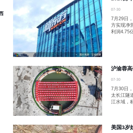
07-30
西
7月29日
方实现净营
利润4.7
沪渝蓉高
07-30
7月30
太长江隧
江水域，
美国3岁