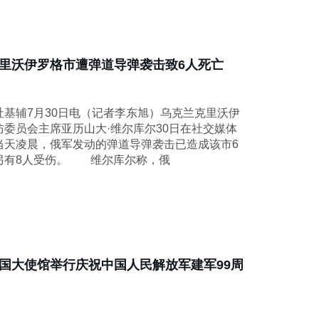
里沃伊罗格市遭弹道导弹袭击致6人死亡
辅7月30日电（记者李东旭）乌克兰克里沃伊
防委员会主席亚历山大·维尔库尔30日在社交媒体
当天凌晨，俄军发动的弹道导弹袭击已造成该市6
另有8人受伤。 维尔库尔称，俄
国大使馆举行庆祝中国人民解放军建军99周