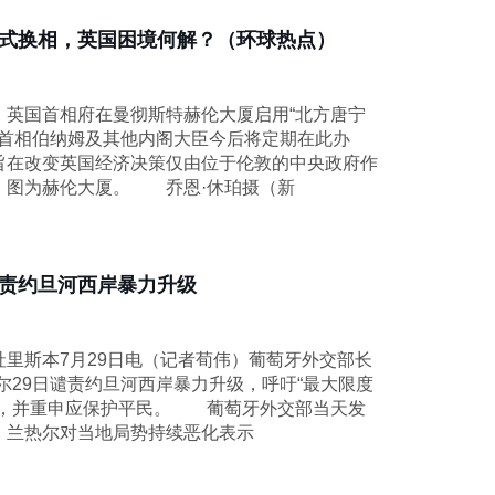
”式换相，英国困境何解？（环球热点）
国首相府在曼彻斯特赫伦大厦启用“北方唐宁
”，首相伯纳姆及其他内阁大臣今后将定期在此办
旨在改变英国经济决策仅由位于伦敦的中央政府作
。图为赫伦大厦。 乔恩·休珀摄（新
责约旦河西岸暴力升级
斯本7月29日电（记者荀伟）葡萄牙外交部长
尔29日谴责约旦河西岸暴力升级，呼吁“最大限度
”，并重申应保护平民。 葡萄牙外交部当天发
，兰热尔对当地局势持续恶化表示