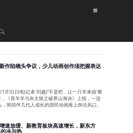
”新作陷镜头争议，少儿动画创作须把握表达
7月31日电(记者 刘越)“不是吧，让一只羊来搞‘擦
日前，《喜羊羊与灰太狼之破界山海诀》上线，一连
头，将陪伴几代人成长的国民动画推上舆论风口。
增速放缓、新教育板块高速增长，新东方
年的冷与热