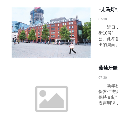
“走马灯
07-30
近日，英
街10号
公。此举
出的局面
葡萄牙谴
07-30
新华社里
保罗·兰热
保持克制
表声明说