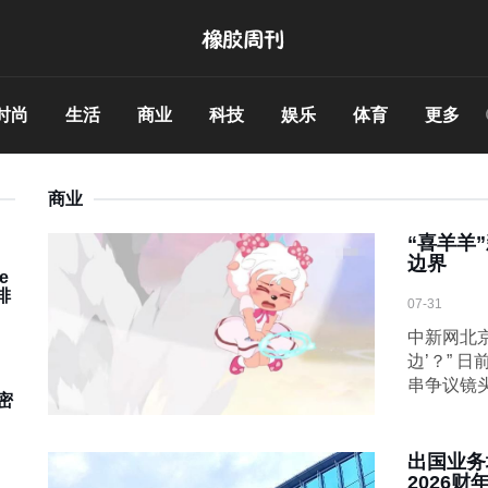
时尚
生活
商业
科技
娱乐
体育
更多
商业
“喜羊羊
边界
e
排
07-31
中新网北京
边’？” 
串争议镜
密
出国业务
2026财