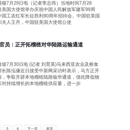
顿7月29日电（记者李志伟）当地时间7月28
驻美国大使馆举办庆祝中国人民解放军建军99周
中国工农红军长征胜利90周年招待会。中国驻美国
和夫人王丹，中国驻美国大使馆公使
官员：正开拓榴梿对华陆路运输通道
坡7月30日电 (记者 刘育英)马来西亚农业及粮食
部长陈泓缣近日接受中新网采访时表示，马方正开
商，争取开辟本地榴梿陆路输华通道，借此降低物
应对持续增长的本地榴梿供应量，进一步
5
6
下一页
尾页