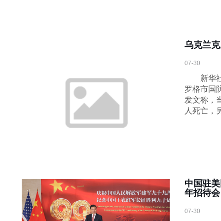
乌克兰克
07-30
新华社基
罗格市国
发文称，
人死亡，
中国驻美
年招待会
07-30