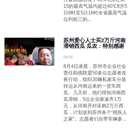
15的最高气温均超过40℃8月5
日8时至5日16时全省最高气温
位列前三的...
苏州爱心人士买2万斤河南
滞销西瓜 瓜农：特别感谢
08-06
8月4日凌晨，苏州市企业社会
责任助残联盟50多位志愿者连
夜行动，组织30辆私家车分装
转运从河南运来的一货车西
瓜。几天前，他们得知河南西
瓜滞销，5位企业家凑齐1万
元，从河南开封采购2万斤西
瓜，计划送到苏州各个“残疾人
之家”。志愿者们自带车辆参...