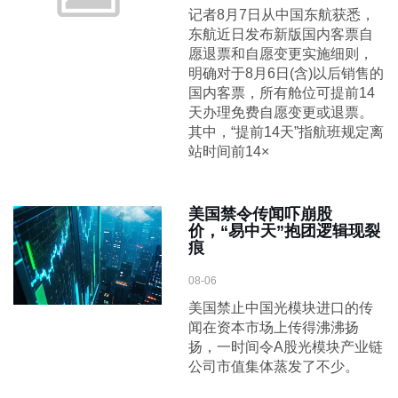
记者8月7日从中国东航获悉，
东航近日发布新版国内客票自
愿退票和自愿变更实施细则，
明确对于8月6日(含)以后销售的
国内客票，所有舱位可提前14
天办理免费自愿变更或退票。
其中，“提前14天”指航班规定离
站时间前14×
美国禁令传闻吓崩股
价，“易中天”抱团逻辑现裂
痕
08-06
美国禁止中国光模块进口的传
闻在资本市场上传得沸沸扬
扬，一时间令A股光模块产业链
公司市值集体蒸发了不少。