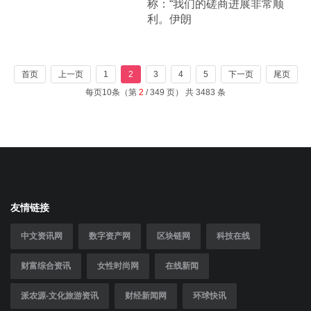
称：“我们的磋商进展非常顺
利。伊朗
首页
上一页
1
2
3
4
5
下一页
尾页
每页10条（第
2
/ 349 页） 共 3483 条
友情链接
中文资讯网
数字资产网
区块链网
科技在线
财富综合资讯
女性时尚网
在线新闻
派农源-文化旅游资讯
财经新闻网
环球快讯