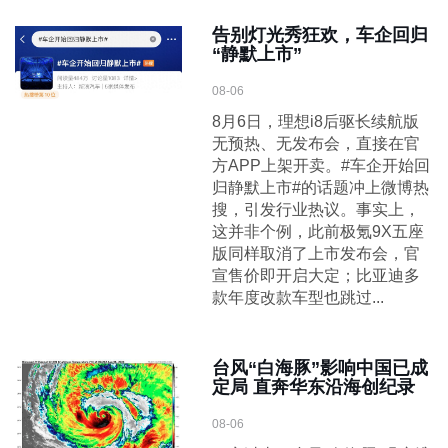
告别灯光秀狂欢，车企回归
“静默上市”
08-06
8月6日，理想i8后驱长续航版
无预热、无发布会，直接在官
方APP上架开卖。#车企开始回
归静默上市#的话题冲上微博热
搜，引发行业热议。事实上，
这并非个例，此前极氪9X五座
版同样取消了上市发布会，官
宣售价即开启大定；比亚迪多
款年度改款车型也跳过...
台风“白海豚”影响中国已成
定局 直奔华东沿海创纪录
08-06