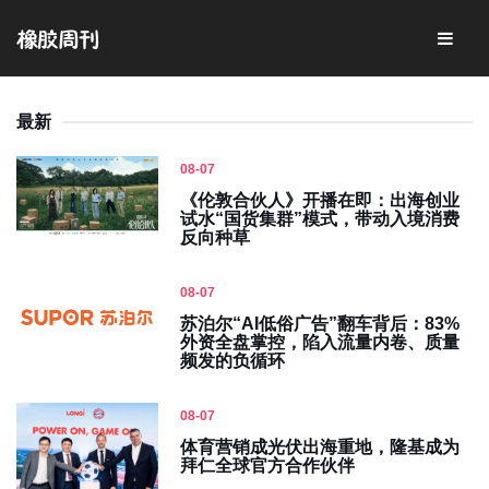
最新
08-07
《伦敦合伙人》开播在即：出海创业
试水“国货集群”模式，带动入境消费
反向种草
08-07
苏泊尔“AI低俗广告”翻车背后：83%
外资全盘掌控，陷入流量内卷、质量
频发的负循环
08-07
体育营销成光伏出海重地，隆基成为
拜仁全球官方合作伙伴