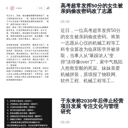
高考超常发挥50分的女生被
亲妈偷改密码改了志愿
08-06
近日，一位高考超常发挥50分
的女生被亲妈偷改密码、将第
一志愿从心仪的机械工程等工
科专业篡改为临床医学并被录
取，当事人从“暴躁浓人”变
得“淡得像over了”，家中气氛陷
入抢救室般的死寂。妹妹喜爱
机械拼装，原填报了物联网、
软件工程、机械工程等工...
于东来称2030年后停止经营
项目发展 专注文化与管理
研究
08-06