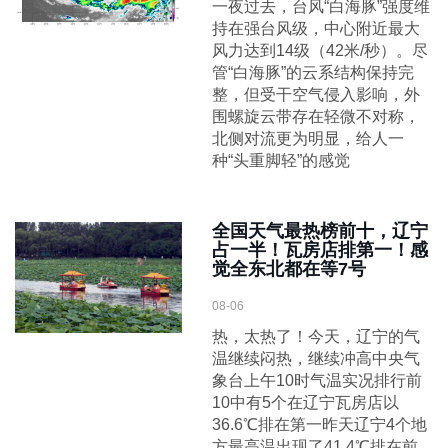
一夜过去，台风“白海豚”强度维
持在强台风级，中心附近最大
风力达到14级（42米/秒）。尽
管“白海豚”的云系结构保持完
整，但受干空气侵入影响，外
围螺旋云带存在轻微不对称，
北侧对流更为明显，给人一
种“头重脚轻”的感觉
全国天气最热榜前十，辽宁
占一半！瓦房店排第一！感
觉全东北都在等7号
08-06
热，太热了！今天，辽宁的气
温继续闷热，继续冲高中央气
象台上午10时气温实况排行前
10中有5个在辽宁瓦房店以
36.6℃排在第一昨天辽宁4个地
方最高温出现了41.4℃排在前